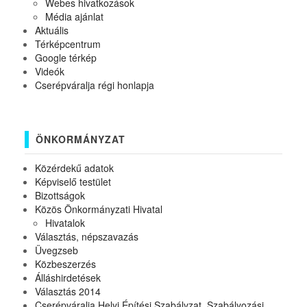
Webes hivatkozások
Média ajánlat
Aktuális
Térképcentrum
Google térkép
Videók
Cserépváralja régi honlapja
ÖNKORMÁNYZAT
Közérdekű adatok
Képviselő testület
Bizottságok
Közös Önkormányzati Hivatal
Hivatalok
Választás, népszavazás
Üvegzseb
Közbeszerzés
Álláshirdetések
Választás 2014
Cserépváralja Helyi Építési Szabályzat, Szabályozási