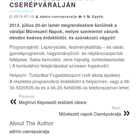
CSERÉPVÁRALJÁN
2013-07-10
admin.cserepvaralja
0
Egyéb
,
2013. július 20-án ismét megrendezésre kerülnek a
váraljai Művészeti Napok, melyre szeretettel várunk
minden kedves érdeklődőt, és szórakozni vágyót!
Programajánló: Lepénysütés, festménykiállítás – és vásár,
gyerekprogramok, hagyományőrző- és néptánccsoportok
fellépése, Salsa bemutató, zene hajnalig, tombolasorsolás.
( A tombolához felajánlásokat szívesen fogadunk!)
Helyszín: Turisztikai Fogadóközpont (volt iskola épülete)
A részletes programokról érdeklődni a helyszínen, vagy a 06-
30-5220535-ös és a 06-20-5456096-os telefonszámon lehet.
Previous:
Meghívó Képviselő-testületi ülésre
Next:
Művészeti napok Cserépváralja
About The Author
admin.cserepvaralja