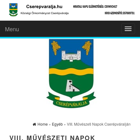
Menu
Toggl
naviga
Home
»
Egyéb
» VIII. Művészeti Napok Cserépváralján
VIII. MŰVÉSZETI NAPOK