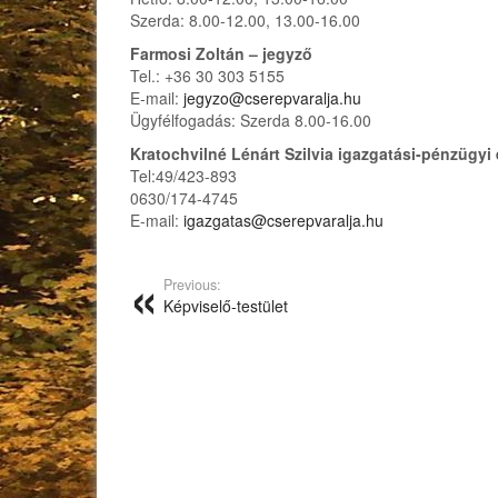
Szerda: 8.00-12.00, 13.00-16.00
Farmosi Zoltán – jegyző
Tel.: +36 30 303 5155
E-mail:
jegyzo@cserepvaralja.hu
Ügyfélfogadás: Szerda 8.00-16.00
Kratochvilné Lénárt Szilvia igazgatási-pénzügy
Tel:49/423-893
0630/174-4745
E-mail:
igazgatas@cserepvaralja.hu
Previous:
Képviselő-testület