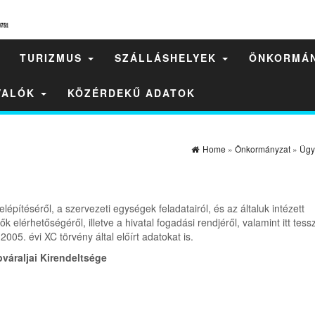
TURIZMUS
SZÁLLÁSHELYEK
ÖNKORMÁ
IVALÓK
KÖZÉRDEKŰ ADATOK
Home
»
Önkormányzat
»
Ügy
lépítéséről, a szervezeti egységek feladatairól, és az általuk intézett
k elérhetőségéről, illetve a hivatal fogadási rendjéről, valamint itt tess
005. évi XC törvény által előírt adatokat is.
váraljai Kirendeltsége