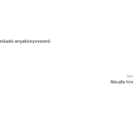
i előadó-anyakönyvvezető
Nex
Aktuális hír