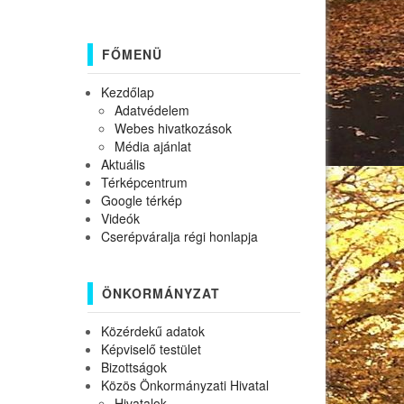
FŐMENÜ
Kezdőlap
Adatvédelem
Webes hivatkozások
Média ajánlat
Aktuális
Térképcentrum
Google térkép
Videók
Cserépváralja régi honlapja
ÖNKORMÁNYZAT
Közérdekű adatok
Képviselő testület
Bizottságok
Közös Önkormányzati Hivatal
Hivatalok