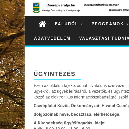
FALURÓL
PROGRAMOK
ADATVÉDELEM
VÁLASZTÁSI TUDN
ÜGYINTÉZÉS
Ezen az oldalon tájékozódhat hivatalunk szervezeti fe
ügyekről, az ügyek leírásáról, a vezetők, és ügyintéző
közzé az elektronikus információszabadságról szóló 2
Cserépfalui Közös Önkormányzati Hivatal Cserép
dolgozóinak neve, beosztása, elérhetősége:
A Kirendeltség ügyfélfogadási ideje:
Hétfő: 8.00-12.00, 13.00-16.00