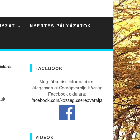
NYZAT
NYERTES PÁLYÁZATOK
intézés
FACEBOOK
Még több friss információért
látogasson el Cserépváralja Község
Facebook oldalára:
zük
facebook.com/kozseg.cserepvaralja
VIDEÓK