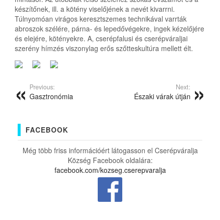
készítőnek, ill. a kötény viselőjének a nevét kivarrni.
Túlnyomóan virágos keresztszemes technikával varrták
abroszok szélére, párna- és lepedővégekre, ingek kézelőjére
és elejére, kötényekre. A, cserépfalusi és cserépváraljai
szerény hímzés viszonylag erős szőtteskultúra mellett élt.
Previous:
Next:
Gasztronómia
Északi várak útján
FACEBOOK
Még több friss információért látogasson el Cserépváralja
Község Facebook oldalára:
facebook.com/kozseg.cserepvaralja