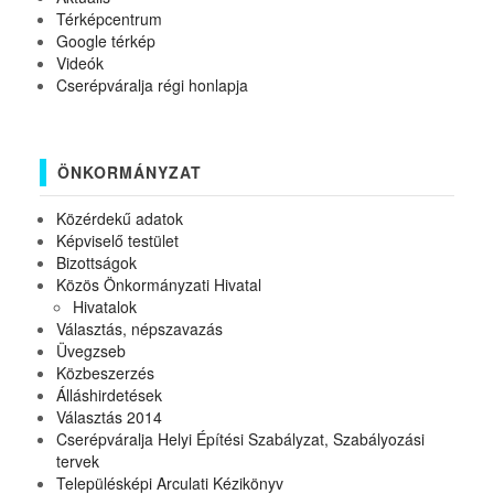
Térképcentrum
Google térkép
Videók
Cserépváralja régi honlapja
ÖNKORMÁNYZAT
Közérdekű adatok
Képviselő testület
Bizottságok
Közös Önkormányzati Hivatal
Hivatalok
Választás, népszavazás
Üvegzseb
Közbeszerzés
Álláshirdetések
Választás 2014
Cserépváralja Helyi Építési Szabályzat, Szabályozási
tervek
Településképi Arculati Kézikönyv