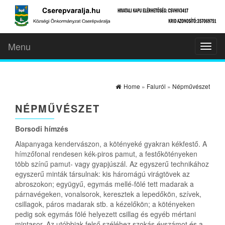
Menu
Toggl
naviga
Home
»
Faluról
»
Népművészet
NÉPMŰVÉSZET
Borsodi hímzés
Alapanyaga kendervászon, a kötényeké gyakran kékfestő. A
hímzőfonal rendesen kék-piros pamut, a festőkötényeken
több színű pamut- vagy gyapjúszál. Az egyszerű technikához
egyszerű minták társulnak: kis háromágú virágtövek az
abroszokon; együgyű, egymás mellé-fölé tett madarak a
párnavégeken, vonalsorok, keresztek a lepedőkön, szívek,
csillagok, páros madarak stb. a kézelőkön; a kötényeken
pedig sok egymás fölé helyezett csillag és egyéb mértani
mintasor. Az utóbbiak felső széléhez szokás évszámot és a