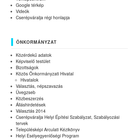
Google térkép
Videók
Cserépváralja régi honlapja
ÖNKORMÁNYZAT
Közérdekű adatok
Képviselő testület
Bizottságok
Közös Önkormányzati Hivatal
Hivatalok
Választás, népszavazás
Üvegzseb
Közbeszerzés
Álláshirdetések
Választás 2014
Cserépváralja Helyi Építési Szabályzat, Szabályozási
tervek
Településképi Arculati Kézikönyv
Helyi Esélyegyenlőségi Program