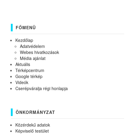
FŐMENÜ
Kezdőlap
Adatvédelem
Webes hivatkozások
Média ajánlat
Aktuális
Térképcentrum
Google térkép
Videók
Cserépváralja régi honlapja
ÖNKORMÁNYZAT
Közérdekű adatok
Képviselő testület