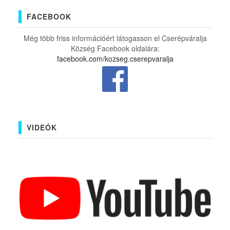
FACEBOOK
Még több friss információért látogasson el Cserépváralja
Község Facebook oldalára:
facebook.com/kozseg.cserepvaralja
VIDEÓK