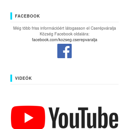
FACEBOOK
Még több friss információért látogasson el Cserépváralja
Község Facebook oldalára:
facebook.com/kozseg.cserepvaralja
VIDEÓK