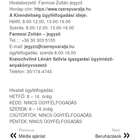
Hivatalvezető: Farmosi Zoltán jegyző
Honlap cím:
https://www.cserepvaralja.hu
A Kirendeltség ügyfélfogadási ideje:
Hétfő: 8.00-12.00, 13.00-16.00
Szerda: 8.00-12.00, 13.00-16.00
Farmosi Zoltán – jegyző
Tel.: : +36 30 303 5155
E-mail:
jegyzo@cserepvaralja.hu
ügyfélfogadás: szerda 8.00-16.00
Kratochvilné Lénárt Szilvia igazgatási ügyintéző-
anyakönyvvezető
Telefon: 30/174-4745
Hivatali ügyfélfogadás:
HETFŐ: 8 – 16 óráig
KEDD: NINCS ÜGYFÉLFOGADÁS
SZERDA: 8 – 16 óráig
CSÜTÖRTÖK: NINCS ÜGYFÉLFOGADÁS
PÉNTEK: NINCS ÜGYFÉLFOGADÁS
Previous:
Next:
Média ajánlat
Beruházások