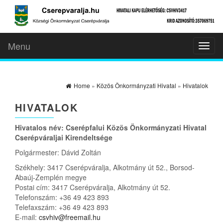
Menu
Toggl
naviga
Home
»
Közös Önkormányzati Hivatal
»
Hivatalok
HIVATALOK
Hivatalos név: Cserépfalui Közös Önkormányzati Hivatal
Cserépváraljai Kirendeltsége
Polgármester: Dávid Zoltán
Székhely: 3417 Cserépváralja, Alkotmány út 52., Borsod-
Abaúj-Zemplén megye
Postai cím: 3417 Cserépváralja, Alkotmány út 52.
Telefonszám: +36 49 423 893
Telefaxszám: +36 49 423 893
E-mail:
csvhiv@freemail.hu