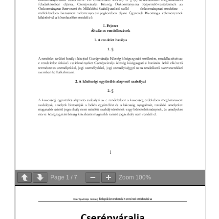
Page
1
/
7
Zoom
100%