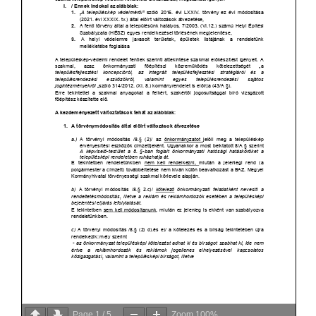
Page
1
/
5
Zoom
100%