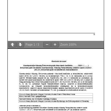
Page
1
/
3
Zoom
100%