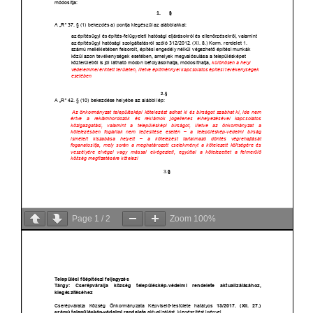
Page
1
/
2
Zoom
100%