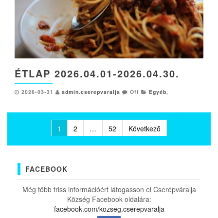
ÉTLAP 2026.04.01-2026.04.30.
2026-03-31
admin.cserepvaralja
Off
Egyéb
,
Bejegyzések
1
2
…
52
Következő
lapozása
FACEBOOK
Még több friss információért látogasson el Cserépváralja
Község Facebook oldalára:
facebook.com/kozseg.cserepvaralja