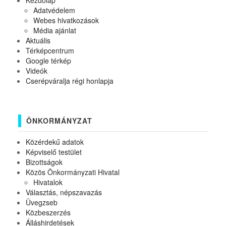
Kezdőlap
Adatvédelem
Webes hivatkozások
Média ajánlat
Aktuális
Térképcentrum
Google térkép
Videók
Cserépváralja régi honlapja
ÖNKORMÁNYZAT
Közérdekű adatok
Képviselő testület
Bizottságok
Közös Önkormányzati Hivatal
Hivatalok
Választás, népszavazás
Üvegzseb
Közbeszerzés
Álláshirdetések