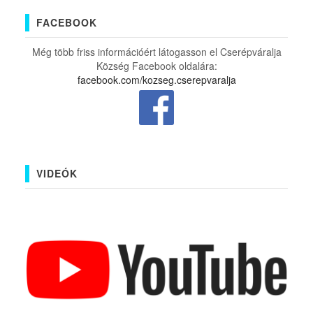
FACEBOOK
Még több friss információért látogasson el Cserépváralja
Község Facebook oldalára:
facebook.com/kozseg.cserepvaralja
VIDEÓK