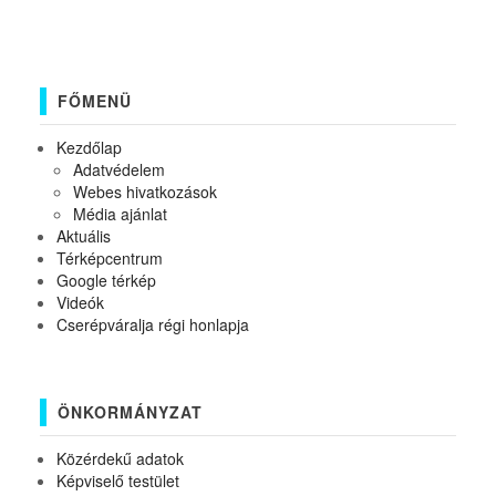
FŐMENÜ
Kezdőlap
Adatvédelem
Webes hivatkozások
Média ajánlat
Aktuális
Térképcentrum
Google térkép
Videók
Cserépváralja régi honlapja
ÖNKORMÁNYZAT
Közérdekű adatok
Képviselő testület