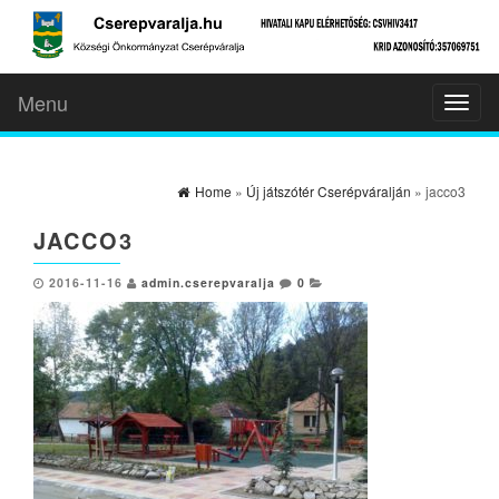
Menu
Toggl
naviga
Home
»
Új játszótér Cserépváralján
» jacco3
JACCO3
2016-11-16
admin.cserepvaralja
0