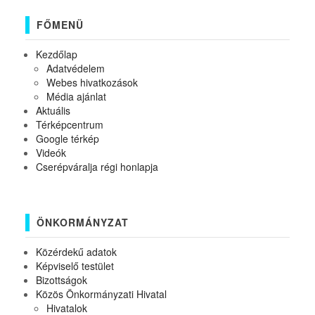
FŐMENÜ
Kezdőlap
Adatvédelem
Webes hivatkozások
Média ajánlat
Aktuális
Térképcentrum
Google térkép
Videók
Cserépváralja régi honlapja
ÖNKORMÁNYZAT
Közérdekű adatok
Képviselő testület
Bizottságok
Közös Önkormányzati Hivatal
Hivatalok