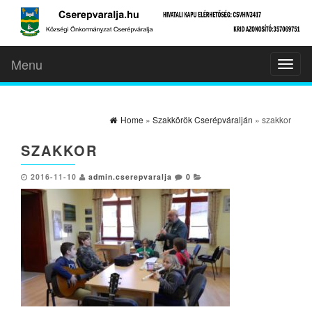
Menu
Toggl
naviga
Home
»
Szakkörök Cserépváralján
» szakkor
SZAKKOR
2016-11-10
admin.cserepvaralja
0