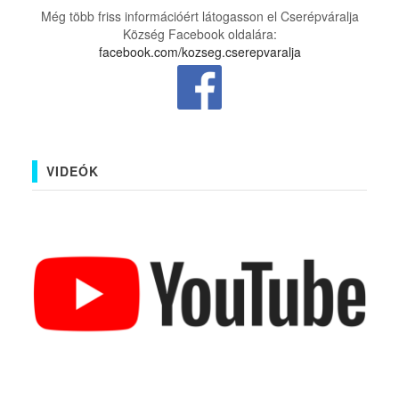
Még több friss információért látogasson el Cserépváralja
Község Facebook oldalára:
facebook.com/kozseg.cserepvaralja
VIDEÓK