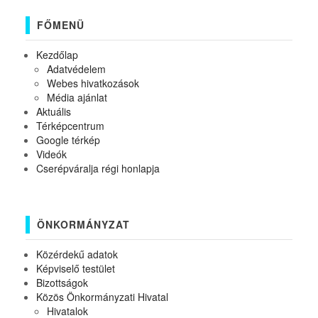
FŐMENÜ
Kezdőlap
Adatvédelem
Webes hivatkozások
Média ajánlat
Aktuális
Térképcentrum
Google térkép
Videók
Cserépváralja régi honlapja
ÖNKORMÁNYZAT
Közérdekű adatok
Képviselő testület
Bizottságok
Közös Önkormányzati Hivatal
Hivatalok