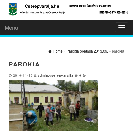
Menu
Toggl
naviga
Home
»
Parókia bontása 2013.09.
» parokia
PAROKIA
2016-11-10
admin.cserepvaralja
0