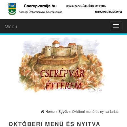
Menu
Toggl
naviga
Home
»
Egyéb
» Októberi menü és nyitva tartás
OKTÓBERI MENÜ ÉS NYITVA