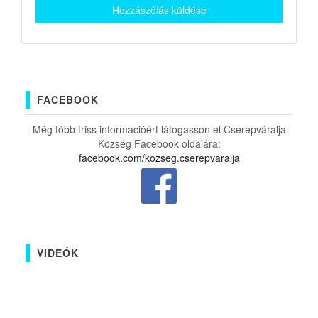
FACEBOOK
Még több friss információért látogasson el Cserépváralja
Község Facebook oldalára:
facebook.com/kozseg.cserepvaralja
VIDEÓK