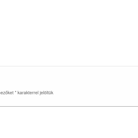
mezőket
*
karakterrel jelöltük