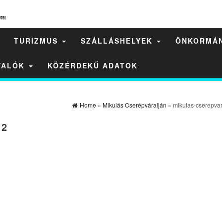
TURIZMUS
SZÁLLÁSHELYEK
ÖNKORMÁ
IVALÓK
KÖZÉRDEKŰ ADATOK
Home
»
Mikulás Cserépváralján
» mikulas-cserepvar
-2