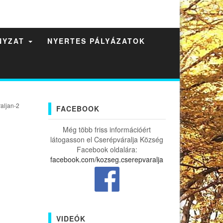
NYZAT
NYERTES PÁLYÁZATOK
aljan-2
FACEBOOK
Még több friss információért
látogasson el Cserépváralja Község
Facebook oldalára:
facebook.com/kozseg.cserepvaralja
VIDEÓK