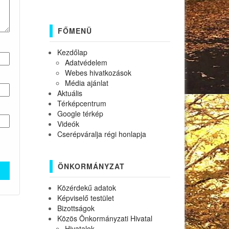
FŐMENÜ
Kezdőlap
Adatvédelem
Webes hivatkozások
Média ajánlat
Aktuális
Térképcentrum
Google térkép
Videók
Cserépváralja régi honlapja
ÖNKORMÁNYZAT
Közérdekű adatok
Képviselő testület
Bizottságok
Közös Önkormányzati Hivatal
Hivatalok