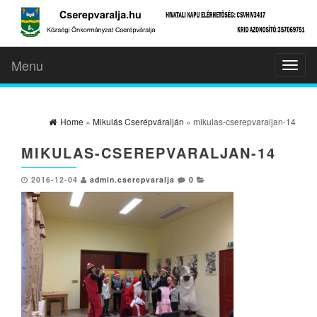
Menu
Toggl
naviga
Home
»
Mikulás Cserépváralján
» mikulas-cserepvaraljan-14
MIKULAS-CSEREPVARALJAN-14
2016-12-04
admin.cserepvaralja
0