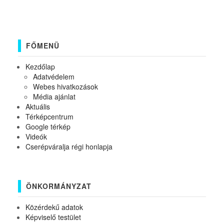
FŐMENÜ
Kezdőlap
Adatvédelem
Webes hivatkozások
Média ajánlat
Aktuális
Térképcentrum
Google térkép
Videók
Cserépváralja régi honlapja
ÖNKORMÁNYZAT
Közérdekű adatok
Képviselő testület