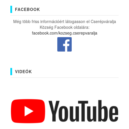
FACEBOOK
Még több friss információért látogasson el Cserépváralja
Község Facebook oldalára:
facebook.com/kozseg.cserepvaralja
VIDEÓK