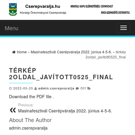
Menu
Toggl
naviga
Home
»
Masinafesztivál Cserépváralja 2022. június 4-5-6.
» térkép
2oldal_javított0525_final
TÉRKÉP
2OLDAL_JAVÍTOTT0525_FINAL
2022-05-25
admin.cserepvaralja
Off
Download the PDF file .
Previous:
Masinafesztivál Cserépváralja 2022. június 4-5-6.
About The Author
admin.cserepvaralja