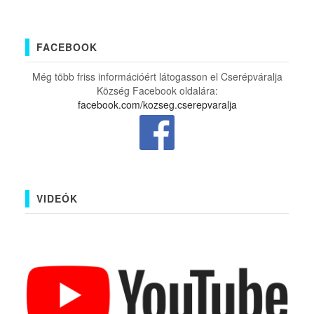
FACEBOOK
Még több friss információért látogasson el Cserépváralja
Község Facebook oldalára:
facebook.com/kozseg.cserepvaralja
VIDEÓK