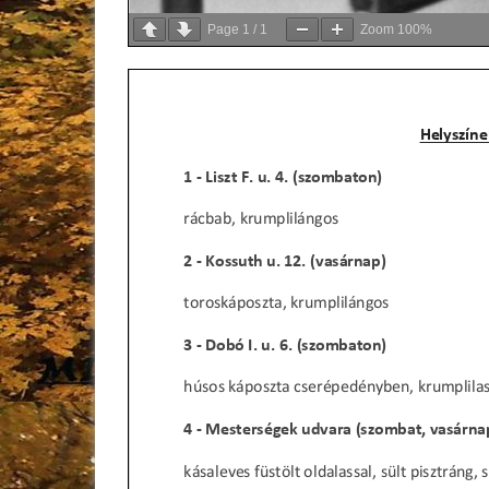
Page
1
/
1
Zoom
100%