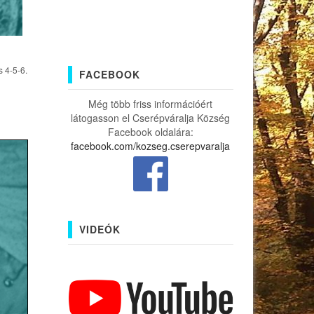
 4-5-6.
FACEBOOK
Még több friss információért
látogasson el Cserépváralja Község
Facebook oldalára:
facebook.com/kozseg.cserepvaralja
VIDEÓK