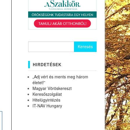
Keresés:
HIRDETÉSEK
„Adj vért és ments meg három
életet!”
Magyar Vöröskereszt
Keresőszolgálat
Hitelügyintézés
IT-NAV Hungary