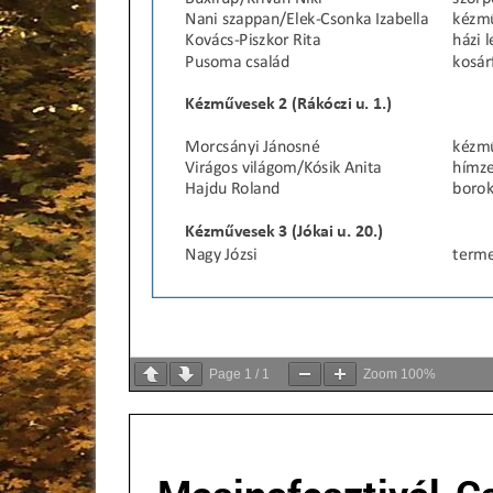
Page
1
/
1
Zoom
100%