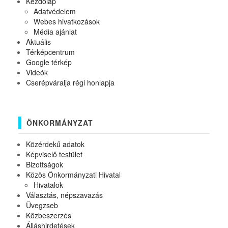
Kezdőlap
Adatvédelem
Webes hivatkozások
Média ajánlat
Aktuális
Térképcentrum
Google térkép
Videók
Cserépváralja régi honlapja
ÖNKORMÁNYZAT
Közérdekű adatok
Képviselő testület
Bizottságok
Közös Önkormányzati Hivatal
Hivatalok
Választás, népszavazás
Üvegzseb
Közbeszerzés
Álláshirdetések