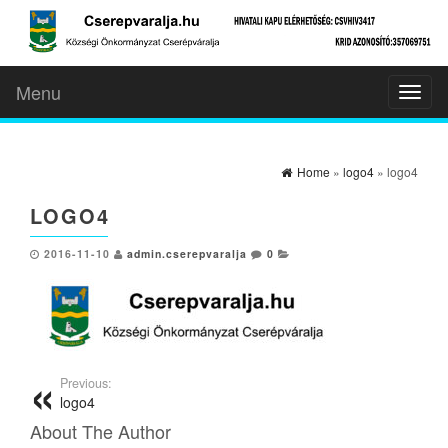
Menu
Toggl
naviga
Home
»
logo4
» logo4
LOGO4
2016-11-10
admin.cserepvaralja
0
Previous:
logo4
About The Author