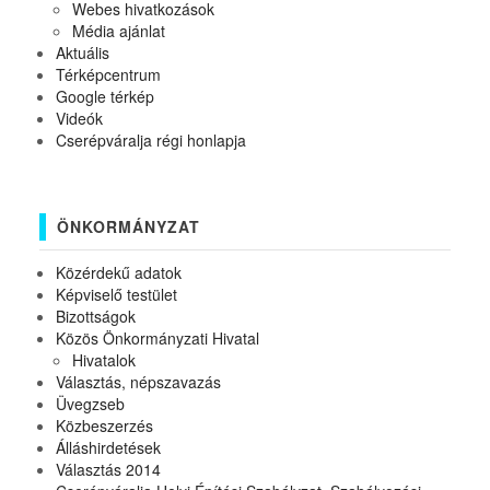
Webes hivatkozások
Média ajánlat
Aktuális
Térképcentrum
Google térkép
Videók
Cserépváralja régi honlapja
ÖNKORMÁNYZAT
Közérdekű adatok
Képviselő testület
Bizottságok
Közös Önkormányzati Hivatal
Hivatalok
Választás, népszavazás
Üvegzseb
Közbeszerzés
Álláshirdetések
Választás 2014