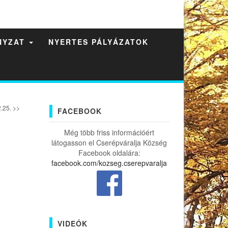
NYZAT
NYERTES PÁLYÁZATOK
.25. >>
FACEBOOK
Még több friss információért
látogasson el Cserépváralja Község
Facebook oldalára:
facebook.com/kozseg.cserepvaralja
VIDEÓK