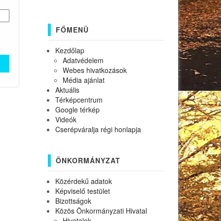
FŐMENÜ
Kezdőlap
Adatvédelem
Webes hivatkozások
Média ajánlat
Aktuális
Térképcentrum
Google térkép
Videók
Cserépváralja régi honlapja
ÖNKORMÁNYZAT
Közérdekű adatok
Képviselő testület
Bizottságok
Közös Önkormányzati Hivatal
Hivatalok