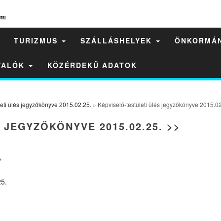
TURIZMUS
SZÁLLÁSHELYEK
ÖNKORMÁ
IVALÓK
KÖZÉRDEKŰ ADATOK
leti ülés jegyzőkönyve 2015.02.25.
» Képviselő-testületi ülés jegyzőkönyve 2015.02
 JEGYZŐKÖNYVE 2015.02.25. >>
>
25.