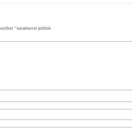
mezőket
*
karakterrel jelöltük