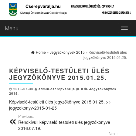
Menu
Toggl
naviga
Home
»
Jegyzőkönyvek 2015
» Képviselő-testületi ülés
jegyzőkönyve 2015.01.25.
KÉPVISELŐ-TESTÜLETI ÜLÉS
JEGYZŐKÖNYVE 2015.01.25.
2016-07-30
admin.cserepvaralja
0
Jegyzőkönyvek
2015
,
Képviselő-testületi ülés jegyzőkönyve 2015.01.25. >>
jegyzokonyv-2015-01-25
Previous:
Rendkívüli képviselő-testületi ülés jegyzőkönyve
2016.07.19.
Next: