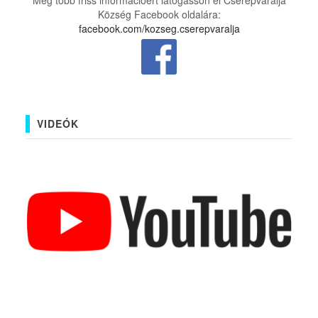
Még több friss információért látogasson el Cserépváralja
Község Facebook oldalára:
facebook.com/kozseg.cserepvaralja
VIDEÓK