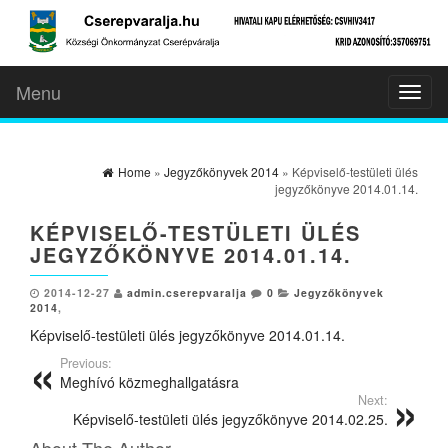
Menu
Toggl
naviga
Home
»
Jegyzőkönyvek 2014
» Képviselő-testületi ülés
jegyzőkönyve 2014.01.14.
KÉPVISELŐ-TESTÜLETI ÜLÉS
JEGYZŐKÖNYVE 2014.01.14.
2014-12-27
admin.cserepvaralja
0
Jegyzőkönyvek
2014
,
Képviselő-testületi ülés jegyzőkönyve 2014.01.14.
Previous:
Meghívó közmeghallgatásra
Next:
Képviselő-testületi ülés jegyzőkönyve 2014.02.25.