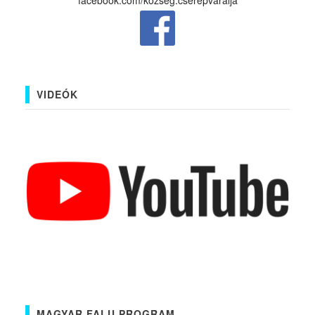
facebook.com/kozseg.cserepvaralja
VIDEÓK
MAGYAR FALU PROGRAM