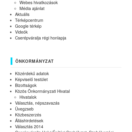
Webes hivatkozások
Média ajánlat
Aktuális
Térképcentrum
Google térkép
Videók
Cserépváralja régi honlapja
ÖNKORMÁNYZAT
Közérdekű adatok
Képviselő testület
Bizottságok
Közös Önkormányzati Hivatal
Hivatalok
Választás, népszavazás
Üvegzseb
Közbeszerzés
Álláshirdetések
Választás 2014