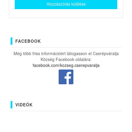
FACEBOOK
Még több friss információért látogasson el Cserépváralja
Község Facebook oldalára:
facebook.com/kozseg.cserepvaralja
VIDEÓK