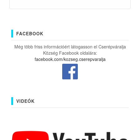
FACEBOOK
Még több friss információért látogasson el Cserépváralja
Község Facebook oldalára:
facebook.com/kozseg.cserepvaralja
VIDEÓK