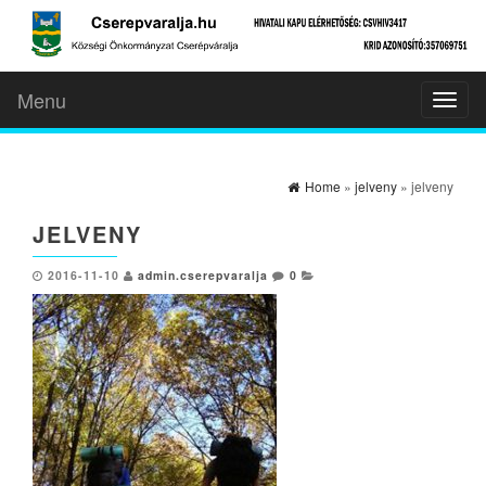
Menu
Toggl
naviga
Home
»
jelveny
» jelveny
JELVENY
2016-11-10
admin.cserepvaralja
0