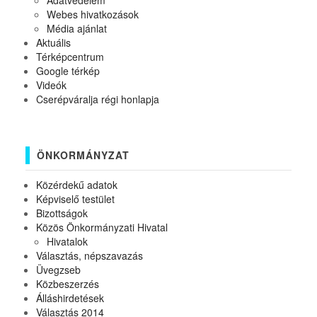
Adatvédelem
Webes hivatkozások
Média ajánlat
Aktuális
Térképcentrum
Google térkép
Videók
Cserépváralja régi honlapja
ÖNKORMÁNYZAT
Közérdekű adatok
Képviselő testület
Bizottságok
Közös Önkormányzati Hivatal
Hivatalok
Választás, népszavazás
Üvegzseb
Közbeszerzés
Álláshirdetések
Választás 2014