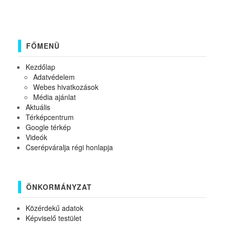
FŐMENÜ
Kezdőlap
Adatvédelem
Webes hivatkozások
Média ajánlat
Aktuális
Térképcentrum
Google térkép
Videók
Cserépváralja régi honlapja
ÖNKORMÁNYZAT
Közérdekű adatok
Képviselő testület