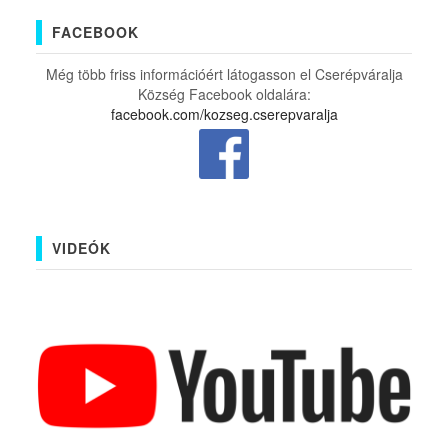
FACEBOOK
Még több friss információért látogasson el Cserépváralja
Község Facebook oldalára:
facebook.com/kozseg.cserepvaralja
VIDEÓK