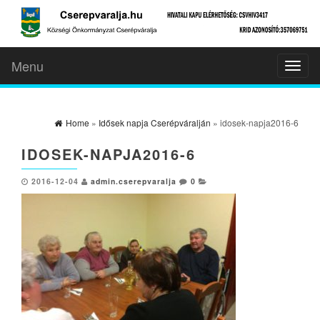
Menu
Toggl
naviga
Home
»
Idősek napja Cserépváralján
» idosek-napja2016-6
IDOSEK-NAPJA2016-6
2016-12-04
admin.cserepvaralja
0