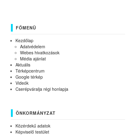
FŐMENÜ
Kezdőlap
Adatvédelem
Webes hivatkozások
Média ajánlat
Aktuális
Térképcentrum
Google térkép
Videók
Cserépváralja régi honlapja
ÖNKORMÁNYZAT
Közérdekű adatok
Képviselő testület