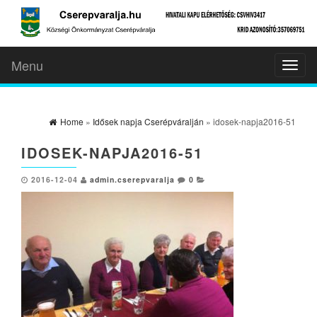
Menu
Toggl
naviga
Home
»
Idősek napja Cserépváralján
» idosek-napja2016-51
IDOSEK-NAPJA2016-51
2016-12-04
admin.cserepvaralja
0