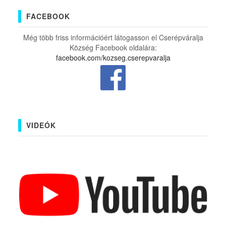
FACEBOOK
Még több friss információért látogasson el Cserépváralja
Község Facebook oldalára:
facebook.com/kozseg.cserepvaralja
VIDEÓK