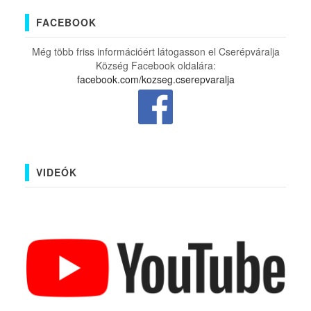
FACEBOOK
Még több friss információért látogasson el Cserépváralja
Község Facebook oldalára:
facebook.com/kozseg.cserepvaralja
VIDEÓK