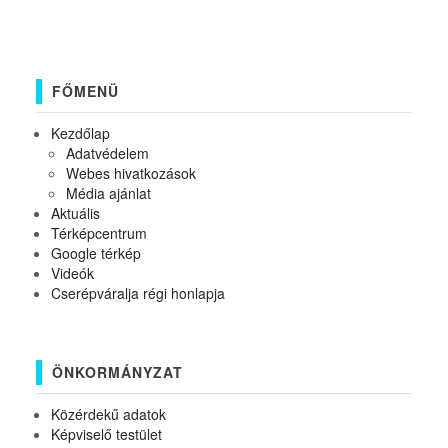
FŐMENÜ
Kezdőlap
Adatvédelem
Webes hivatkozások
Média ajánlat
Aktuális
Térképcentrum
Google térkép
Videók
Cserépváralja régi honlapja
ÖNKORMÁNYZAT
Közérdekű adatok
Képviselő testület