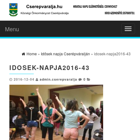
Menu
Toggl
naviga
Home
»
Idősek napja Cserépváralján
» idosek-napja2016-43
IDOSEK-NAPJA2016-43
2016-12-04
admin.cserepvaralja
0