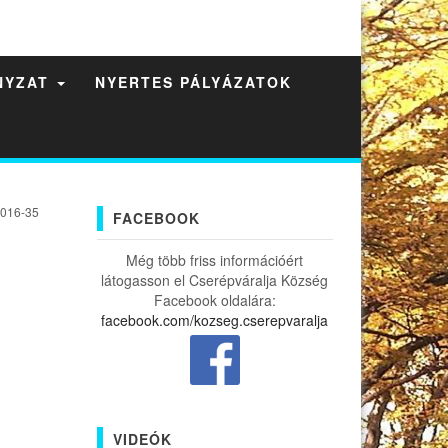
NYZAT
NYERTES PÁLYÁZATOK
2016-35
FACEBOOK
Még több friss információért
látogasson el Cserépváralja Község
Facebook oldalára:
facebook.com/kozseg.cserepvaralja
VIDEÓK