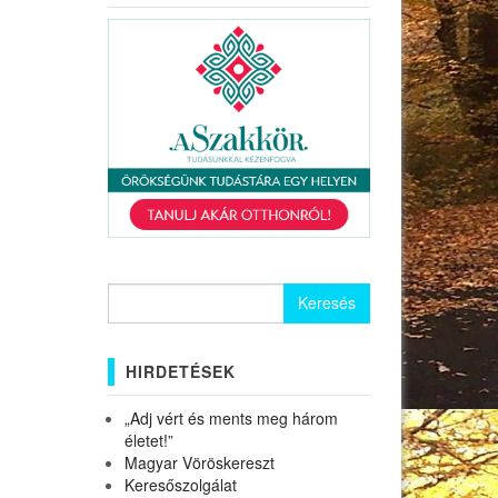
Keresés:
HIRDETÉSEK
„Adj vért és ments meg három
életet!”
Magyar Vöröskereszt
Keresőszolgálat