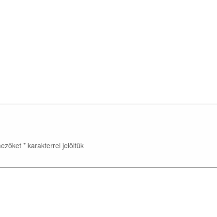
mezőket
*
karakterrel jelöltük