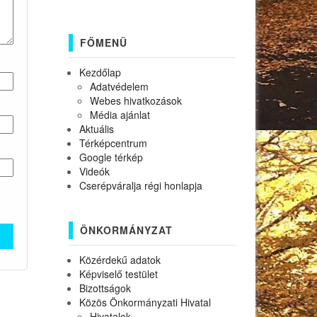
FŐMENÜ
Kezdőlap
Adatvédelem
Webes hivatkozások
Média ajánlat
Aktuális
Térképcentrum
Google térkép
Videók
Cserépváralja régi honlapja
ÖNKORMÁNYZAT
Közérdekű adatok
Képviselő testület
Bizottságok
Közös Önkormányzati Hivatal
Hivatalok