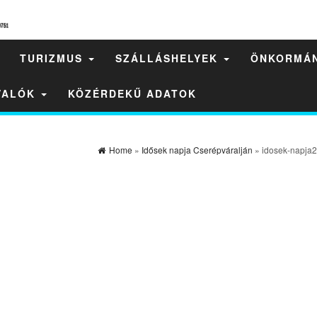
TURIZMUS
SZÁLLÁSHELYEK
ÖNKORMÁ
IVALÓK
KÖZÉRDEKŰ ADATOK
Home
»
Idősek napja Cserépváralján
» idosek-napja