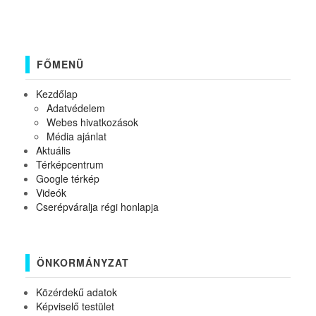
FŐMENÜ
Kezdőlap
Adatvédelem
Webes hivatkozások
Média ajánlat
Aktuális
Térképcentrum
Google térkép
Videók
Cserépváralja régi honlapja
ÖNKORMÁNYZAT
Közérdekű adatok
Képviselő testület