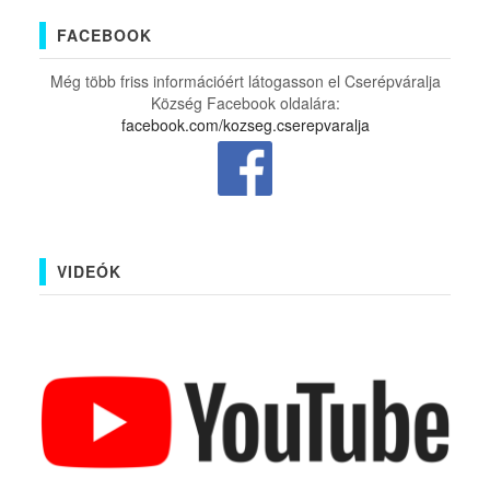
FACEBOOK
Még több friss információért látogasson el Cserépváralja
Község Facebook oldalára:
facebook.com/kozseg.cserepvaralja
VIDEÓK