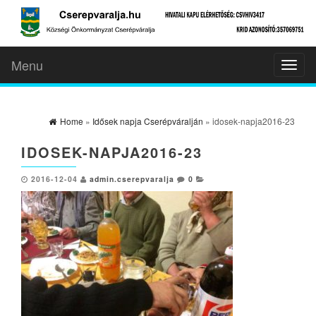
Menu
Toggl
naviga
Home
»
Idősek napja Cserépváralján
» idosek-napja2016-23
IDOSEK-NAPJA2016-23
2016-12-04
admin.cserepvaralja
0