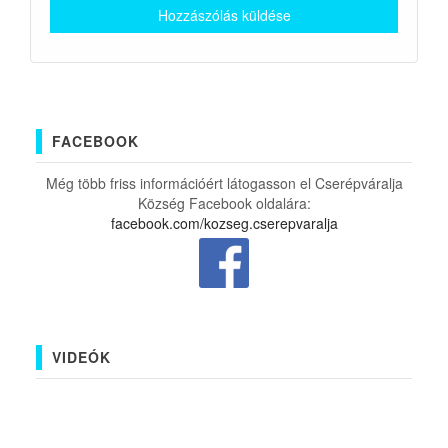
FACEBOOK
Még több friss információért látogasson el Cserépváralja
Község Facebook oldalára:
facebook.com/kozseg.cserepvaralja
VIDEÓK