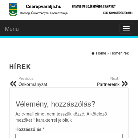
Menu
Toggl
naviga
Home
»
Homehirek
HÍREK
Previous:
Next:
Önkormányzat
Partnereink
Vélemény, hozzászólás?
Az e-mail címet nem tesszük közzé.
A kötelező
mezőket
*
karakterrel jelöltük
Hozzászólás
*