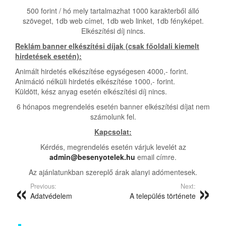
500 forint / hó mely tartalmazhat 1000 karakterből álló
szöveget, 1db web címet, 1db web linket, 1db fényképet.
Elkészítési díj nincs.
Reklám banner elkészítési díjak (csak főoldali kiemelt
hirdetések esetén):
Animált hirdetés elkészítése egységesen 4000,- forint.
Animáció nélküli hirdetés elkészítése 1000,- forint.
Küldött, kész anyag esetén elkészítési díj nincs.
6 hónapos megrendelés esetén banner elkészítési díjat nem
számolunk fel.
Kapcsolat:
Kérdés, megrendelés esetén várjuk levelét az
admin@besenyotelek.hu
email címre.
Az ajánlatunkban szereplő árak alanyi adómentesek.
Previous:
Next:
Adatvédelem
A település története