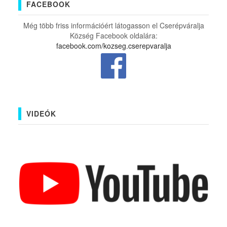
FACEBOOK
Még több friss információért látogasson el Cserépváralja
Község Facebook oldalára:
facebook.com/kozseg.cserepvaralja
VIDEÓK