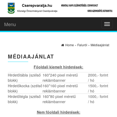
Menu
Toggl
naviga
Home
»
Faluról
»
Médiaajánlat
MÉDIAAJÁNLAT
Főoldali kiemelt hirdetések:
Hirdetőtábla (szélső
160*240 pixel méretű
2000,- forint
blokk)
reklámbanner
/ hó
Hirdetőkocka (szélső
160*160 pixel méretű
1500,- forint
blokk)
reklámbanner
/ hó
Hirdetőtégla (szélső
160*80 pixel méretű
1000,- forint
blokk)
reklámbanner
/ hó
Nem főoldali hirdetések: