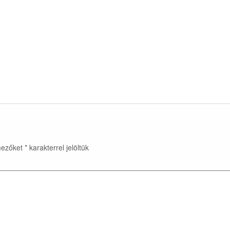
mezőket
*
karakterrel jelöltük