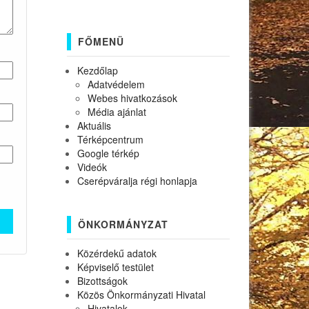
FŐMENÜ
Kezdőlap
Adatvédelem
Webes hivatkozások
Média ajánlat
Aktuális
Térképcentrum
Google térkép
Videók
Cserépváralja régi honlapja
ÖNKORMÁNYZAT
Közérdekű adatok
Képviselő testület
Bizottságok
Közös Önkormányzati Hivatal
Hivatalok