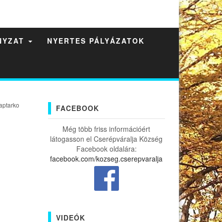
NYZAT
NYERTES PÁLYÁZATOK
aptarko
FACEBOOK
Még több friss információért
látogasson el Cserépváralja Község
Facebook oldalára:
facebook.com/kozseg.cserepvaralja
VIDEÓK