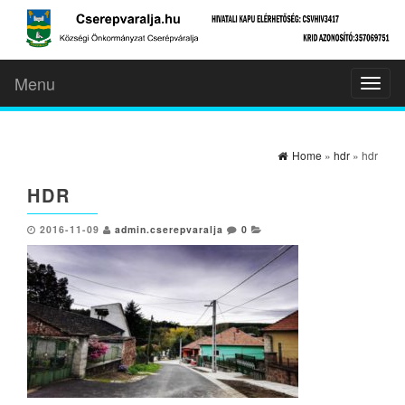
Menu
Toggl
naviga
Home
»
hdr
» hdr
HDR
2016-11-09
admin.cserepvaralja
0