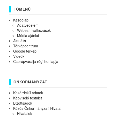
FŐMENÜ
Kezdőlap
Adatvédelem
Webes hivatkozások
Média ajánlat
Aktuális
Térképcentrum
Google térkép
Videók
Cserépváralja régi honlapja
ÖNKORMÁNYZAT
Közérdekű adatok
Képviselő testület
Bizottságok
Közös Önkormányzati Hivatal
Hivatalok