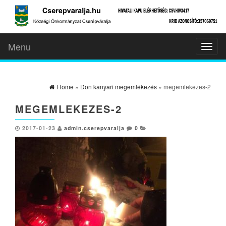
Menu
Toggl
naviga
Home
»
Don kanyari megemlékezés
» megemlekezes-2
MEGEMLEKEZES-2
2017-01-23
admin.cserepvaralja
0