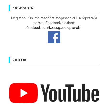
FACEBOOK
Még több friss információért látogasson el Cserépváralja
Község Facebook oldalára:
facebook.com/kozseg.cserepvaralja
VIDEÓK