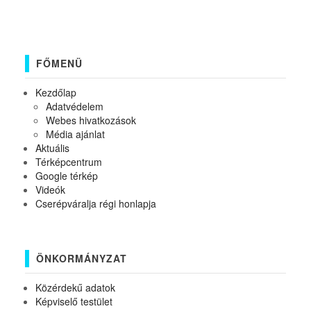
FŐMENÜ
Kezdőlap
Adatvédelem
Webes hivatkozások
Média ajánlat
Aktuális
Térképcentrum
Google térkép
Videók
Cserépváralja régi honlapja
ÖNKORMÁNYZAT
Közérdekű adatok
Képviselő testület