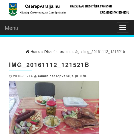
Menu
Toggl
naviga
Home
»
Disznótoros mulatság
» img_20161112_121521b
IMG_20161112_121521B
2016-11-14
admin.cserepvaralja
0