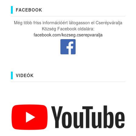
FACEBOOK
Még több friss információért látogasson el Cserépváralja
Község Facebook oldalára:
facebook.com/kozseg.cserepvaralja
VIDEÓK