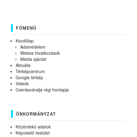
FŐMENÜ
Kezdőlap
Adatvédelem
Webes hivatkozások
Média ajánlat
Aktuális
Térképcentrum
Google térkép
Videók
Cserépváralja régi honlapja
ÖNKORMÁNYZAT
Közérdekű adatok
Képviselő testület