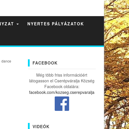
NYZAT
NYERTES PÁLYÁZATOK
 dance
FACEBOOK
Még több friss információért
látogasson el Cserépváralja Község
Facebook oldalára:
facebook.com/kozseg.cserepvaralja
VIDEÓK