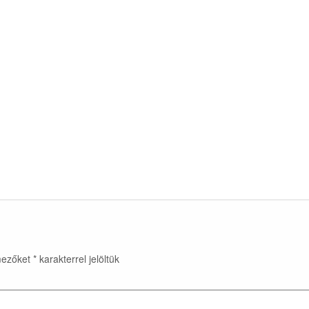
mezőket
*
karakterrel jelöltük