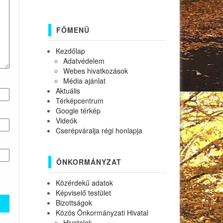
FŐMENÜ
Kezdőlap
Adatvédelem
Webes hivatkozások
Média ajánlat
Aktuális
Térképcentrum
Google térkép
Videók
Cserépváralja régi honlapja
ÖNKORMÁNYZAT
Közérdekű adatok
Képviselő testület
Bizottságok
Közös Önkormányzati Hivatal
Hivatalok