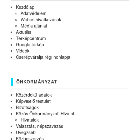
Kezdőlap
Adatvédelem
Webes hivatkozások
Média ajánlat
Aktuális
Térképcentrum
Google térkép
Videók
Cserépváralja régi honlapja
ÖNKORMÁNYZAT
Közérdekű adatok
Képviselő testület
Bizottságok
Közös Önkormányzati Hivatal
Hivatalok
Választás, népszavazás
Üvegzseb
Közbeszerzés