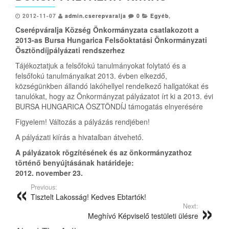
2012-11-07
admin.cserepvaralja
0
Egyéb
,
Cserépváralja Község Önkormányzata csatlakozott a
2013-as Bursa Hungarica Felsőoktatási Önkormányzati
Ösztöndíjpályázati rendszerhez
Tájékoztatjuk a felsőfokú tanulmányokat folytató és a
felsőfokú tanulmányaikat 2013. évben elkezdő,
községünkben állandó lakóhellyel rendelkező hallgatókat és
tanulókat, hogy az Önkormányzat pályázatot írt ki a 2013. évi
BURSA HUNGARICA ÖSZTÖNDÍJ támogatás elnyerésére
Figyelem! Változás a pályázás rendjében!
A pályázati kiírás a hivatalban átvehető.
A pályázatok rögzítésének és az önkormányzathoz
történő benyújtásának határideje:
2012. november 23.
Previous:
Tisztelt Lakosság! Kedves Ebtartók!
Next:
Meghívó Képviselő testületi ülésre