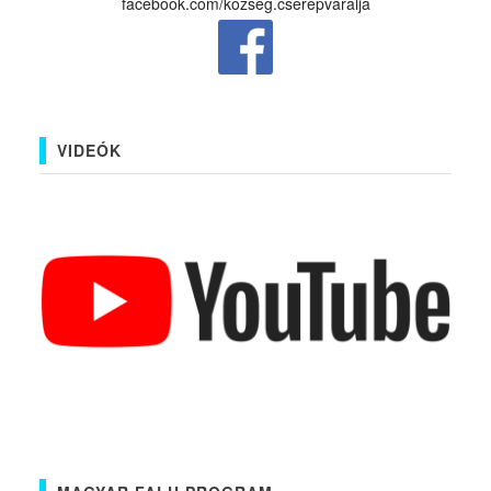
facebook.com/kozseg.cserepvaralja
VIDEÓK