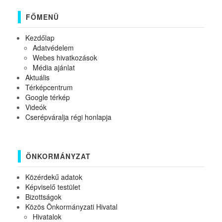
FŐMENÜ
Kezdőlap
Adatvédelem
Webes hivatkozások
Média ajánlat
Aktuális
Térképcentrum
Google térkép
Videók
Cserépváralja régi honlapja
ÖNKORMÁNYZAT
Közérdekű adatok
Képviselő testület
Bizottságok
Közös Önkormányzati Hivatal
Hivatalok