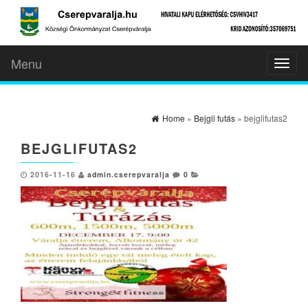
Menu
Toggl
naviga
Home
»
Bejgli futás
» bejglifutas2
BEJGLIFUTAS2
2016-11-16
admin.cserepvaralja
0