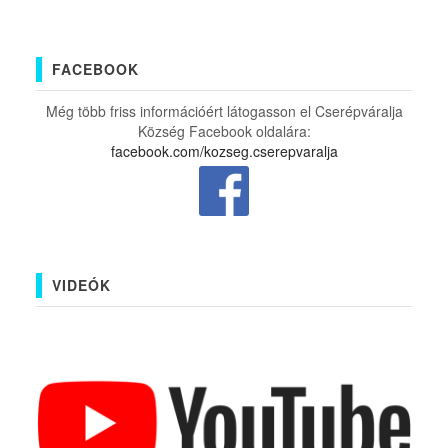
FACEBOOK
Még több friss információért látogasson el Cserépváralja
Község Facebook oldalára:
facebook.com/kozseg.cserepvaralja
VIDEÓK