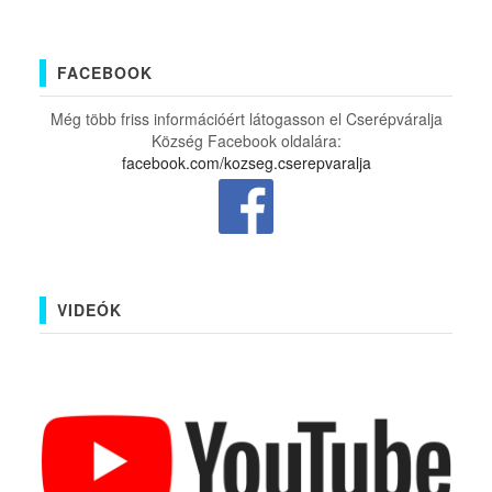
FACEBOOK
Még több friss információért látogasson el Cserépváralja
Község Facebook oldalára:
facebook.com/kozseg.cserepvaralja
VIDEÓK