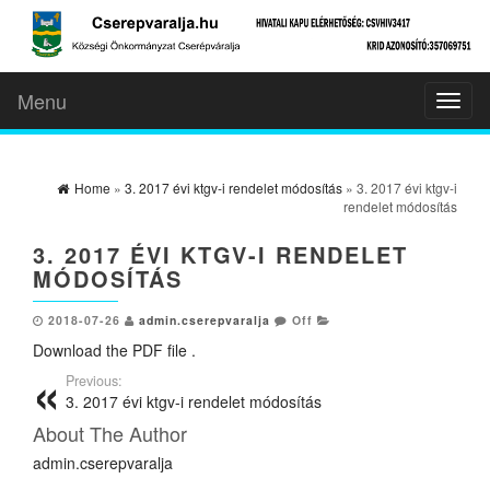
Menu
Toggl
naviga
Home
»
3. 2017 évi ktgv-i rendelet módosítás
» 3. 2017 évi ktgv-i
rendelet módosítás
3. 2017 ÉVI KTGV-I RENDELET
MÓDOSÍTÁS
2018-07-26
admin.cserepvaralja
Off
Download the PDF file .
Previous:
3. 2017 évi ktgv-i rendelet módosítás
About The Author
admin.cserepvaralja