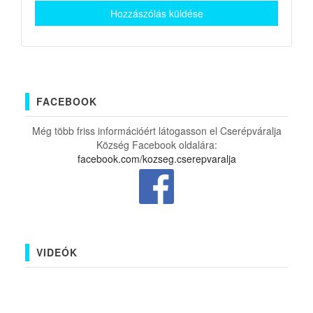
FACEBOOK
Még több friss információért látogasson el Cserépváralja
Község Facebook oldalára:
facebook.com/kozseg.cserepvaralja
VIDEÓK