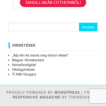
Keresés:
HIRDETÉSEK
„Adj vért és ments meg három életet!”
Magyar Vöröskereszt
Keresőszolgálat
Hitelügyintézés
IT-NAV Hungary
PROUDLY POWERED BY
WORDPRESS
|
THEME:
RESPONSIVE MAGAZINE
BY THEMES4WP