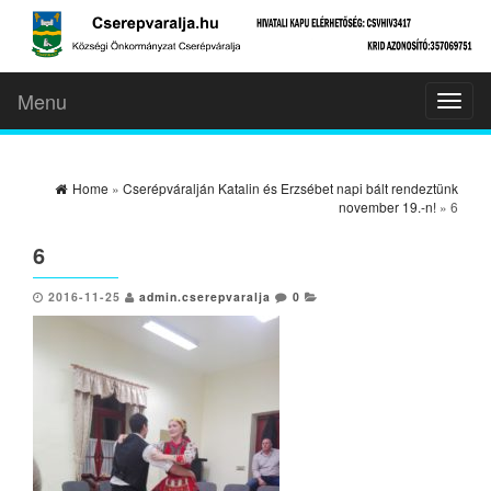
Menu
Toggl
naviga
Home
»
Cserépváralján Katalin és Erzsébet napi bált rendeztünk
november 19.-n!
» 6
6
2016-11-25
admin.cserepvaralja
0