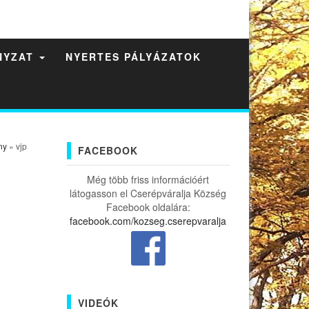
NYZAT
NYERTES PÁLYÁZATOK
ny
» vjp
FACEBOOK
Még több friss információért
látogasson el Cserépváralja Község
Facebook oldalára:
facebook.com/kozseg.cserepvaralja
VIDEÓK