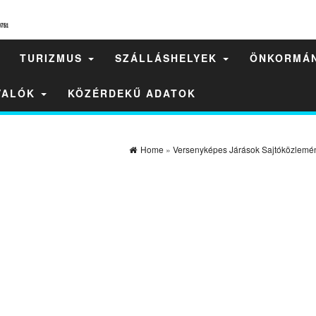
TURIZMUS
SZÁLLÁSHELYEK
ÖNKORMÁ
IVALÓK
KÖZÉRDEKŰ ADATOK
Home
»
Versenyképes Járások Sajtóközlemé