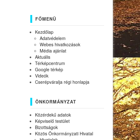
FŐMENÜ
Kezdőlap
Adatvédelem
Webes hivatkozások
Média ajánlat
Aktuális
Térképcentrum
Google térkép
Videók
Cserépváralja régi honlapja
ÖNKORMÁNYZAT
Közérdekű adatok
Képviselő testület
Bizottságok
Közös Önkormányzati Hivatal
Hivatalok