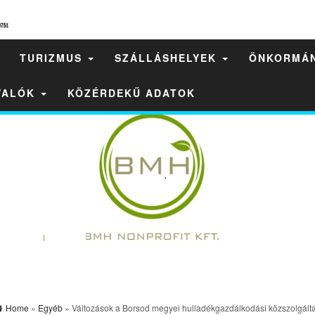
TURIZMUS
SZÁLLÁSHELYEK
ÖNKORMÁ
IVALÓK
KÖZÉRDEKŰ ADATOK
Home
»
Egyéb
» Változások a Borsod megyei hulladékgazdálkodási közszolgált