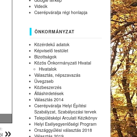
Google térkép
Videók
Cserépváralja régi honlapja
ÖNKORMÁNYZAT
Közérdekű adatok
Képviselő testület
Bizottságok
Közös Önkormányzati Hivatal
Hivatalok
Választás, népszavazás
Üvegzseb
Közbeszerzés
Álláshirdetések
Választás 2014
Cserépváralja Helyi Építési
Szabályzat, Szabályozási tervek
Településképi Arculati Kézikönyv
Helyi Esélyegyenlőségi Program
t:
Országgyűlési választás 2018
ól
Választás 2019