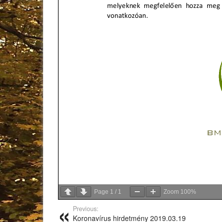
Page
1
/
1
Zoom
100%
Previous:
Koronavírus hirdetmény 2019.03.19