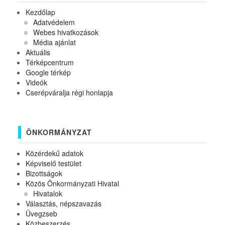
Kezdőlap
Adatvédelem
Webes hivatkozások
Média ajánlat
Aktuális
Térképcentrum
Google térkép
Videók
Cserépváralja régi honlapja
ÖNKORMÁNYZAT
Közérdekű adatok
Képviselő testület
Bizottságok
Közös Önkormányzati Hivatal
Hivatalok
Választás, népszavazás
Üvegzseb
Közbeszerzés