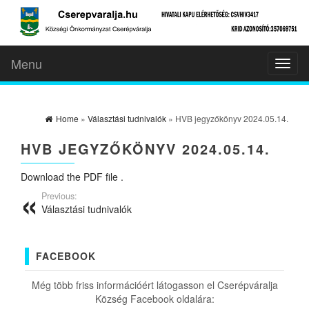
Menu
Toggl
naviga
Home
»
Választási tudnivalók
» HVB jegyzőkönyv 2024.05.14.
HVB JEGYZŐKÖNYV 2024.05.14.
Download the PDF file .
Previous:
Választási tudnivalók
FACEBOOK
Még több friss információért látogasson el Cserépváralja
Község Facebook oldalára: