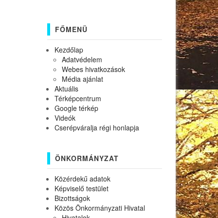
FŐMENÜ
Kezdőlap
Adatvédelem
Webes hivatkozások
Média ajánlat
Aktuális
Térképcentrum
Google térkép
Videók
Cserépváralja régi honlapja
ÖNKORMÁNYZAT
Közérdekű adatok
Képviselő testület
Bizottságok
Közös Önkormányzati Hivatal
Hivatalok