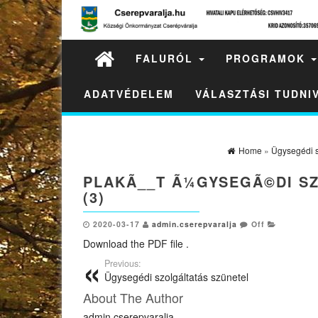
FALURÓL
PROGRAMOK
ADATVÉDELEM
VÁLASZTÁSI TUDN
Home
»
Ügysegédi s
PLAKÃ__T Ã¼GYSEGÃ©DI S
(3)
2020-03-17
admin.cserepvaralja
Off
Download the PDF file .
Previous:
Ügysegédi szolgáltatás szünetel
About The Author
admin.cserepvaralja