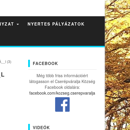
NYZAT
NYERTES PÁLYÁZATOK
__l (3)
FACEBOOK
_L
Még több friss információért
látogasson el Cserépváralja Község
Facebook oldalára:
facebook.com/kozseg.cserepvaralja
VIDEÓK