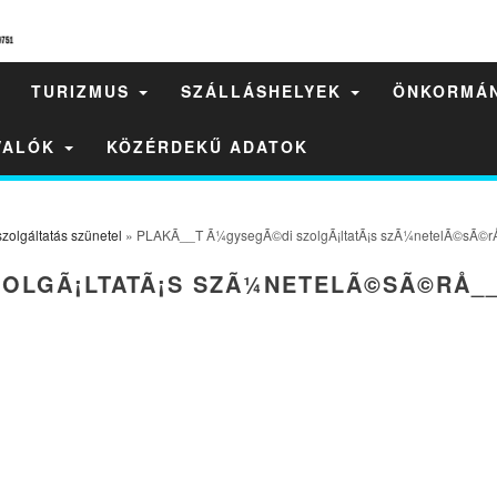
TURIZMUS
SZÁLLÁSHELYEK
ÖNKORMÁ
IVALÓK
KÖZÉRDEKŰ ADATOK
zolgáltatás szünetel
» PLAKÃ__T Ã¼gysegÃ©di szolgÃ¡ltatÃ¡s szÃ¼netelÃ©sÃ©rÅ
ZOLGÃ¡LTATÃ¡S SZÃ¼NETELÃ©SÃ©RÅ_