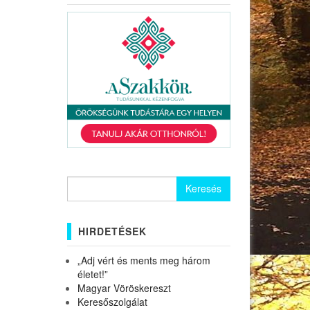
Keresés:
HIRDETÉSEK
„Adj vért és ments meg három
életet!”
Magyar Vöröskereszt
Keresőszolgálat