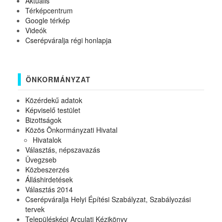
Aktuális
Térképcentrum
Google térkép
Videók
Cserépváralja régi honlapja
ÖNKORMÁNYZAT
Közérdekű adatok
Képviselő testület
Bizottságok
Közös Önkormányzati Hivatal
Hivatalok
Választás, népszavazás
Üvegzseb
Közbeszerzés
Álláshirdetések
Választás 2014
Cserépváralja Helyi Építési Szabályzat, Szabályozási
tervek
Településképi Arculati Kézikönyv