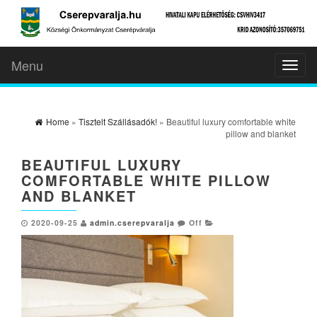
Menu
Toggl
naviga
Home
»
Tisztelt Szállásadók!
» Beautiful luxury comfortable white
pillow and blanket
BEAUTIFUL LUXURY
COMFORTABLE WHITE PILLOW
AND BLANKET
2020-09-25
admin.cserepvaralja
Off