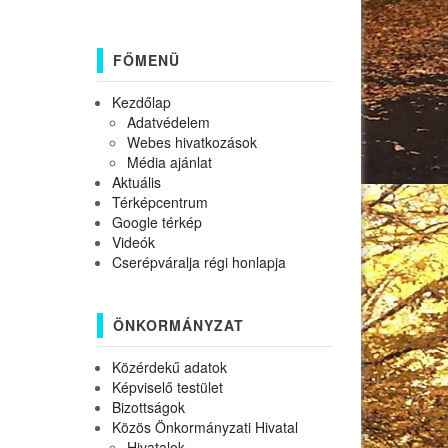
FŐMENÜ
Kezdőlap
Adatvédelem
Webes hivatkozások
Média ajánlat
Aktuális
Térképcentrum
Google térkép
Videók
Cserépváralja régi honlapja
ÖNKORMÁNYZAT
Közérdekű adatok
Képviselő testület
Bizottságok
Közös Önkormányzati Hivatal
Hivatalok