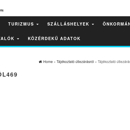
TURIZMUS
SZÁLLÁSHELYEK
ÖNKORMÁ
IVALÓK
KÖZÉRDEKŰ ADATOK
Home
»
Tájékoztató útlezárásról
» Tájékoztató útlezárá
ÓL469