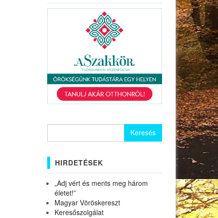
Keresés:
HIRDETÉSEK
„Adj vért és ments meg három
életet!”
Magyar Vöröskereszt
Keresőszolgálat