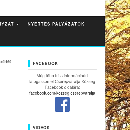
NYZAT
NYERTES PÁLYÁZATOK
sról469
FACEBOOK
Még több friss információért
látogasson el Cserépváralja Község
Facebook oldalára:
facebook.com/kozseg.cserepvaralja
VIDEÓK