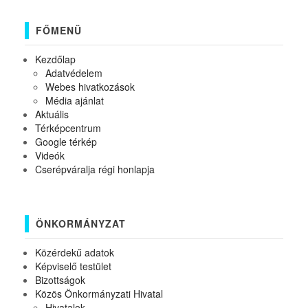
FŐMENÜ
Kezdőlap
Adatvédelem
Webes hivatkozások
Média ajánlat
Aktuális
Térképcentrum
Google térkép
Videók
Cserépváralja régi honlapja
ÖNKORMÁNYZAT
Közérdekű adatok
Képviselő testület
Bizottságok
Közös Önkormányzati Hivatal
Hivatalok