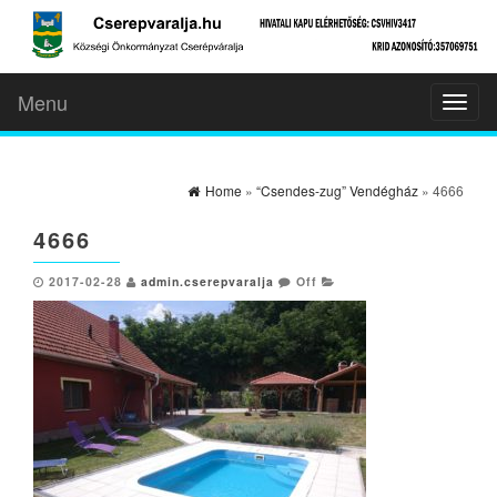
Menu
Toggl
naviga
Home
»
“Csendes-zug” Vendégház
» 4666
4666
2017-02-28
admin.cserepvaralja
Off