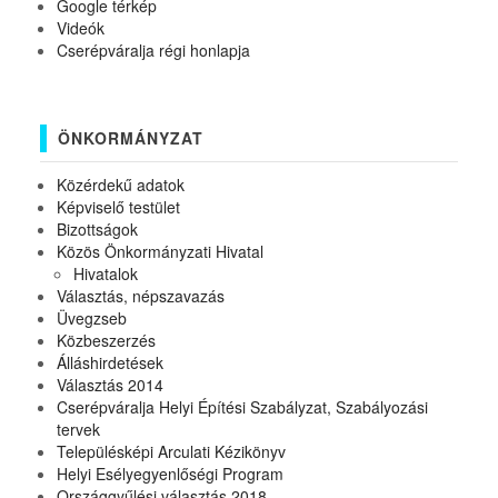
Google térkép
Videók
Cserépváralja régi honlapja
ÖNKORMÁNYZAT
Közérdekű adatok
Képviselő testület
Bizottságok
Közös Önkormányzati Hivatal
Hivatalok
Választás, népszavazás
Üvegzseb
Közbeszerzés
Álláshirdetések
Választás 2014
Cserépváralja Helyi Építési Szabályzat, Szabályozási
tervek
Településképi Arculati Kézikönyv
Helyi Esélyegyenlőségi Program
Országgyűlési választás 2018